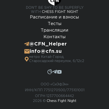
DON'T BE SHY TO BE SUPERFLY
WITH
CHESS FIGHT NIGHT
Расписание и взносы
Тесты
Трансляции
Контакты
@CFN_Helper
info@cfn.su
метро Китай-Город,
Старосадский переулок, 6/12с2
ООО «СиЭфЭн»
ИНН/КПП 7751270500/775101001
ОГРН 1237700664442
2026 ©
Chess Fight Night