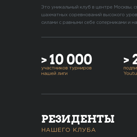
Это уникальный клуб в центре Москвы, 
шахматных соревнований высокого уров
силами с равными себе соперниками и н
> 10 000
> 
участников турниров
подпи
нашей лиги
Youtu
РЕЗИДЕНТЫ
НАШЕГО КЛУБА