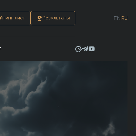
йтинг-лист
Результаты
EN
RU
Т