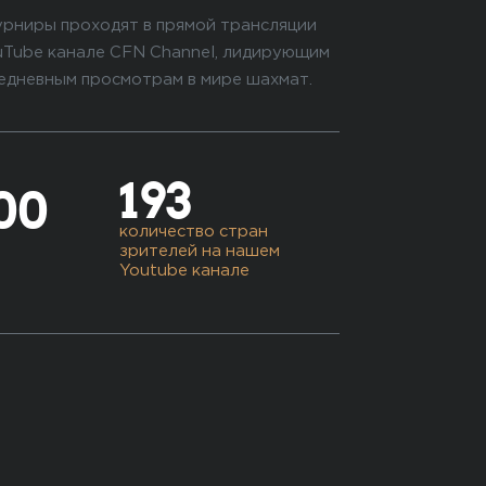
урниры проходят в прямой трансляции
uTube канале CFN Channel, лидирующим
едневным просмотрам в мире шахмат.
193
000
количество стран
зрителей на нашем
Youtube канале