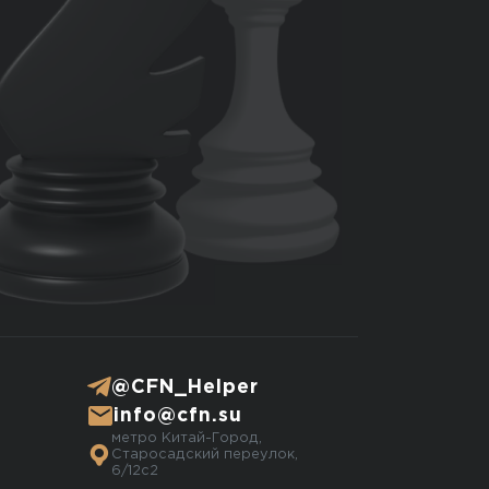
@CFN_Helper
info@cfn.su
метро Китай-Город,
Старосадский переулок,
6/12с2