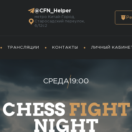
@CFN_Helper
метро Китай-Город,
Ре
Старосадский переулок,
6/12с2
ТРАНСЛЯЦИИ
КОНТАКТЫ
ЛИЧНЫЙ КАБИНЕ
СРЕДА
19:00
CHESS
FIGHT
NIGHT