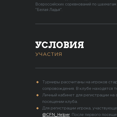
Всероссийских соревнований по шахматам
"Белая Ладья".
УСЛОВИЯ
УЧАСТИЯ
Турниры рассчитаны на игроков стар
сопровождения. В клубе находятся т
Личный кабинет для регистрации на 
посещении клуба.
Для регистрации игрока, участвующе
@CFN_Helper
. После первого посеще