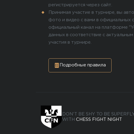
регистрируется через сайт.
Принимая участие в турнире, вы авт
фото и видео с вами в официальных с
официальный канал на платформе "
данных в соответствие с актуальным
участия в турнире.
Подробные правила
DON'T BE SHY TO BE SUPERFL
WITH
CHESS FIGHT NIGHT