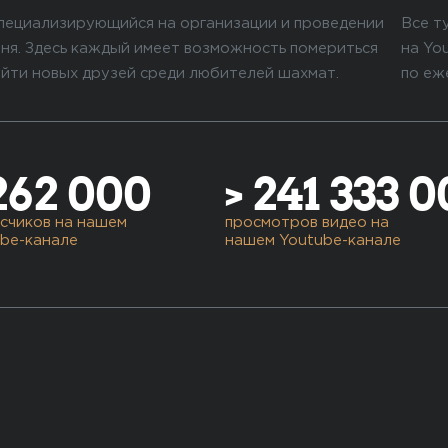
специализирующийся на организации и проведении
Все т
ня. Здесь каждый имеет возможность помериться
на Yo
айти новых друзей среди любителей шахмат.
по еж
262 000
> 241 333 
счиков на нашем
просмотров видео на
be-канале
нашем Youtube-канале