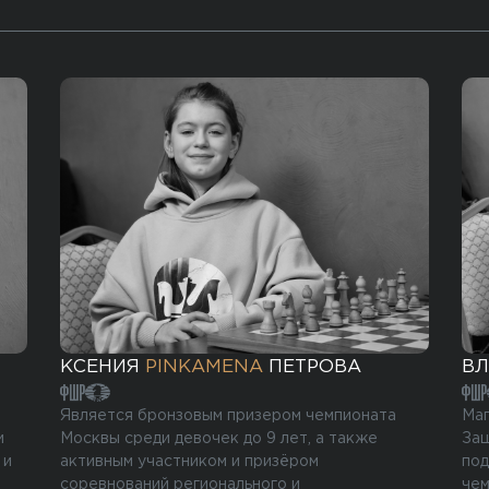
КСЕНИЯ
PINKAMENA
ПЕТРОВА
В
Является бронзовым призером чемпионата
Маг
и
Москвы среди девочек до 9 лет, а также
Защ
 и
активным участником и призёром
под
соревнований регионального и
чем